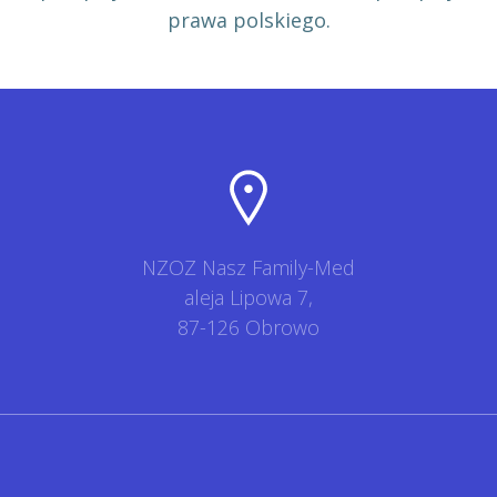
prawa polskiego.
NZOZ Nasz Family-Med
aleja Lipowa 7,
87-126 Obrowo