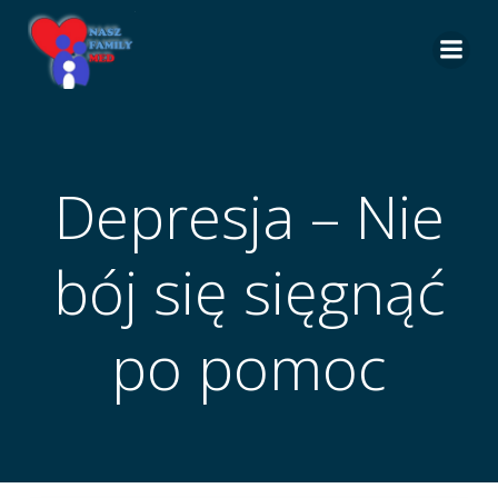
Skip
to
content
Depresja – Nie
bój się sięgnąć
po pomoc