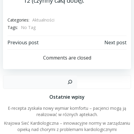
12 (czynny całą dobę).
Categories:
Aktualności
Tags:
No Tag
Post
Post
Previous post
Next post
navigation
navigation
Comments are closed
Szuk
Ostatnie wpisy
E-recepta zyskała nowy wymiar komfortu – pacjenci mogą ją
realizować w różnych aptekach.
Krajowa Sieć Kardiologiczna – innowacyjne normy w zarządzaniu
opieką nad chorymi z problemami kardiologicznymi