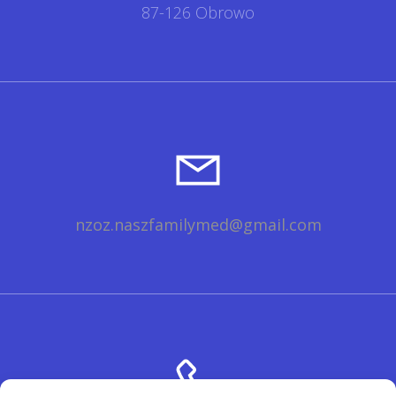
87-126 Obrowo
nzoz.naszfamilymed@gmail.com