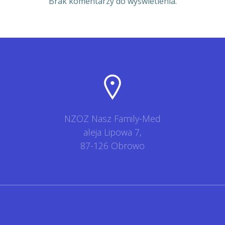
Brak komentarzy do wyświetlenia.
NZOZ Nasz Family-Med
aleja Lipowa 7,
87-126 Obrowo